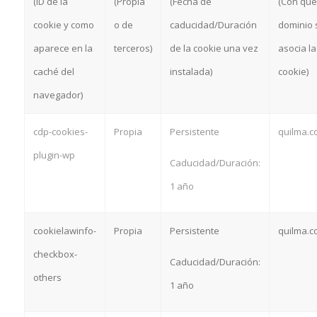
(ID de la
(Propia
(Fecha de
(Con qué
cookie y como
o de
caducidad/Duración
dominio 
aparece en la
terceros)
de la cookie una vez
asocia la
caché del
instalada)
cookie)
navegador)
cdp-cookies-
Propia
Persistente
quilma.c
plugin-wp
Caducidad/Duración:
1 año
cookielawinfo-
Propia
Persistente
quilma.c
checkbox-
Caducidad/Duración:
others
1 año