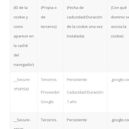
(ID de la
(Propia o
(Fecha de
(Con qué
cookie y
de
caducidad/Duración
dominio s
como
terceros)
de la cookie una vez
asocia la
aparece en
instalada)
cookie)
la caché
del
navegador)
__Secure-
Terceros.
Persistente
.google.c
1PAPISID
Proveedor
Caducidad/Duración:
Google
1 año
__Secure-
Terceros.
Persistente
.google.c