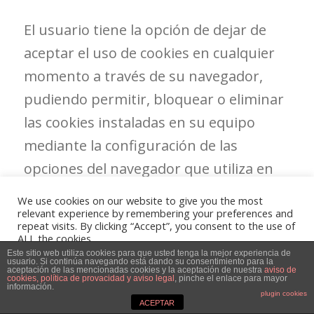
El usuario tiene la opción de dejar de
aceptar el uso de cookies en cualquier
momento a través de su navegador,
pudiendo permitir, bloquear o eliminar
las cookies instaladas en su equipo
mediante la configuración de las
opciones del navegador que utiliza en
su dispositivo (ordenador, móvil, tablet).
We use cookies on our website to give you the most
Puede permitir o bloquear las cookies,
relevant experience by remembering your preferences and
repeat visits. By clicking “Accept”, you consent to the use of
así como borrar sus datos de
ALL the cookies.
Do not sell my personal information
.
Este sitio web utiliza cookies para que usted tenga la mejor experiencia de
navegación (incluidas las cookies) desde
usuario. Si continúa navegando está dando su consentimiento para la
aceptación de las mencionadas cookies y la aceptación de nuestra
aviso de
cookies, política de provacidad y aviso legal
, pinche el enlace para mayor
el navegador que utiliza. Debe consultar
Cookie Settings
Accept
información.
plugin cookies
las opciones e instrucciones que ofrece
ACEPTAR