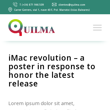
T.(+34) 871 946 509
clientes@quilma.com
Carrer Gerrers, vial 1, nave 40 F, Pol. Marratxi (Islas Baleares)
iMac revolution – a
poster in response to
honor the latest
release
Lorem ipsum dolor sit amet,