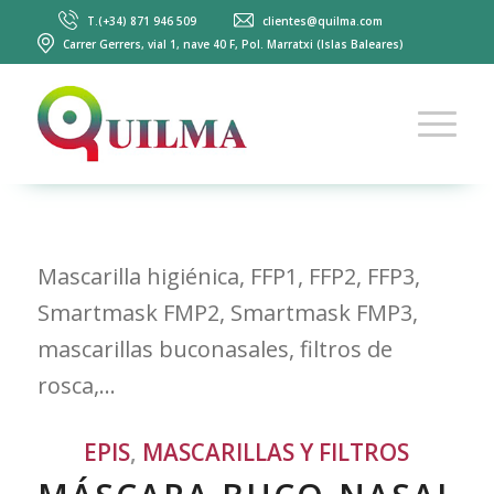
T.(+34) 871 946 509
clientes@quilma.com
Carrer Gerrers, vial 1, nave 40 F, Pol. Marratxi (Islas Baleares)
Mascarilla higiénica, FFP1, FFP2, FFP3,
Smartmask FMP2, Smartmask FMP3,
mascarillas buconasales, filtros de
rosca,…
EPIS
,
MASCARILLAS Y FILTROS