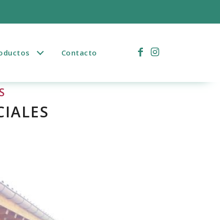
)
oductos
Contacto
S
CIALES