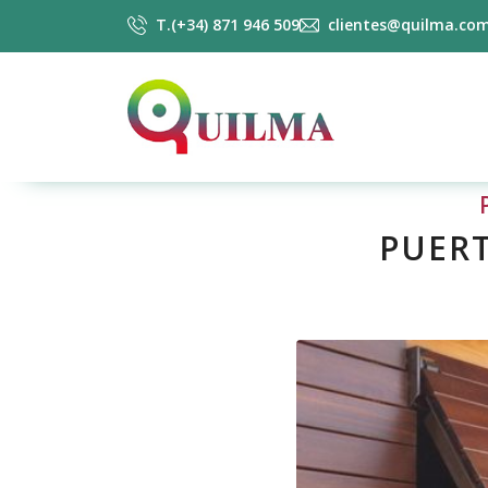
T.(+34) 871 946 509
clientes@quilma.co
PUERT