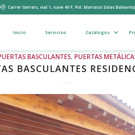
m
Carrer Gerrers, vial 1, nave 40 F, Pol. Marratxi (Islas Baleares
Inicio
Servicios
Catálogos
Pr
PUERTAS BASCULANTES
,
PUERTAS METÁLICA
AS BASCULANTES RESIDEN