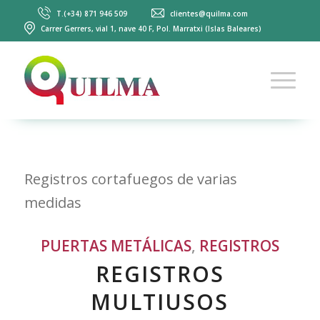
T.(+34) 871 946 509
clientes@quilma.com
Carrer Gerrers, vial 1, nave 40 F, Pol. Marratxi (Islas Baleares)
Registros cortafuegos de varias
medidas
PUERTAS METÁLICAS
,
REGISTROS
REGISTROS
MULTIUSOS