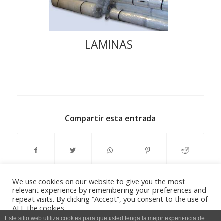
LAMINAS
Compartir esta entrada
We use cookies on our website to give you the most
relevant experience by remembering your preferences and
repeat visits. By clicking “Accept”, you consent to the use of
ALL the cookies.
Do not sell my personal information
.
Este sitio web utiliza cookies para que usted tenga la mejor experiencia de