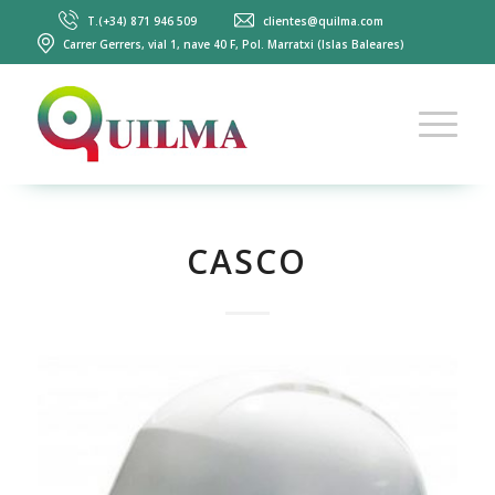
T.(+34) 871 946 509
clientes@quilma.com
Carrer Gerrers, vial 1, nave 40 F, Pol. Marratxi (Islas Baleares)
CASCO