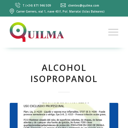
T.(+34) 871 946 509
clientes@quilma.com
Carrer Gerrers, vial 1, nave 40 F, Pol. Marratxi (Islas Baleares)
ALCOHOL
ISOPROPANOL