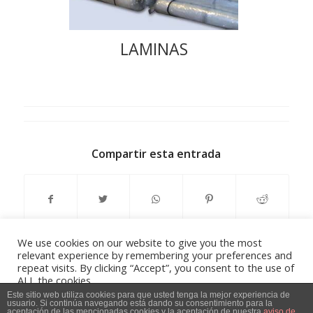
LAMINAS
Compartir esta entrada
We use cookies on our website to give you the most
relevant experience by remembering your preferences and
repeat visits. By clicking “Accept”, you consent to the use of
ALL the cookies.
Do not sell my personal information
.
Este sitio web utiliza cookies para que usted tenga la mejor experiencia de
usuario. Si continúa navegando está dando su consentimiento para la
Aviso Legal, Política de privacidad y Política de Cookies
-
powered by
aceptación de las mencionadas cookies y la aceptación de nuestra
aviso de