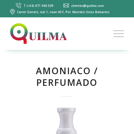
T.(+34) 871 946 509
clientes@quilma.com
Carrer Gerrers, vial 1, nave 40 F, Pol. Marratxi (Islas Baleares)
AMONIACO /
PERFUMADO