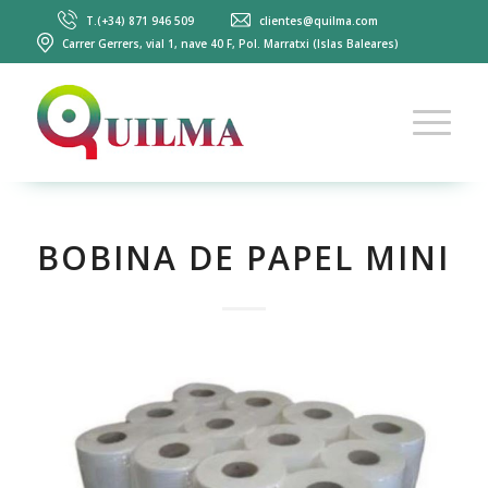
T.(+34) 871 946 509
clientes@quilma.com
Carrer Gerrers, vial 1, nave 40 F, Pol. Marratxi (Islas Baleares)
BOBINA DE PAPEL MINI