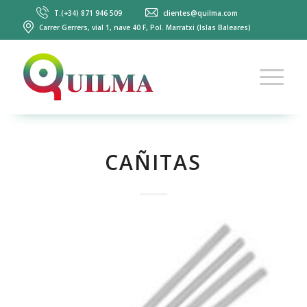
T.(+34) 871 946 509
clientes@quilma.com
Carrer Gerrers, vial 1, nave 40 F, Pol. Marratxi (Islas Baleares)
CAÑITAS