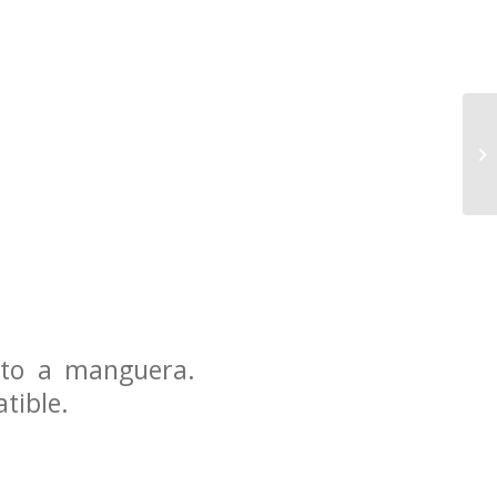
eto a manguera.
tible.