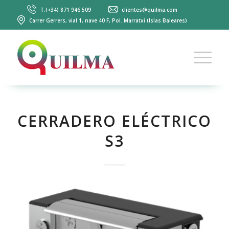
T.(+34) 871 946 509
clientes@quilma.com
Carrer Gerrers, vial 1, nave 40 F, Pol. Marratxi (Islas Baleares)
CERRADERO ELÉCTRICO
S3