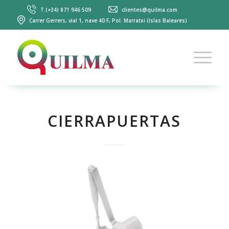
T.(+34) 871 946 509
clientes@quilma.com
Carrer Gerrers, vial 1, nave 40 F, Pol. Marratxi (Islas Baleares)
CIERRAPUERTAS