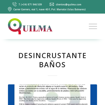
T.(+34) 871 946 509
clientes@quilma.com
Carrer Gerrers, vial 1, nave 40 F, Pol. Marratxi (Islas Baleares)
DESINCRUSTANTE
BAÑOS