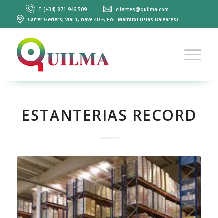
T.(+34) 871 946 509
clientes@quilma.com
Carrer Gerrers, vial 1, nave 40 F, Pol. Marratxi (Islas Baleares)
ESTANTERIAS RECORD