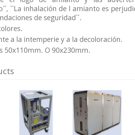
´, ``La inhalación de l amianto es perjudici
daciones de seguridad´´.
colores.
nte a la intemperie y a la decoloración.
s 50x110mm. O 90x230mm.
ucts