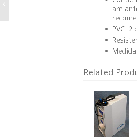
CINTA ADHESIVA
amianto´
IMPRESA
recomen
PVC. 2 
Resiste
Medida
Related Prod