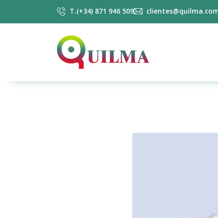
T.(+34) 871 946 509
clientes@quilma.co