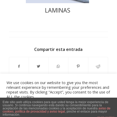
LAMINAS
Compartir esta entrada
We use cookies on our website to give you the most
relevant experience by remembering your preferences and
repeat visits. By clicking “Accept”, you consent to the use of
ALL the cookies.
Do not sell my personal information
.
Este sitio web utiliza cookies para que usted tenga la mejor experiencia de
usuario. Si continúa navegando está dando su consentimiento para la
Aviso Legal, Política de privacidad y Política de Cookies
-
powered by
aceptación de las mencionadas cookies y la aceptación de nuestra
aviso de
cookies, política de provacidad y aviso legal
, pinche el enlace para mayor
Cookie Settings
Accept
información.
Enfold WordPress Theme