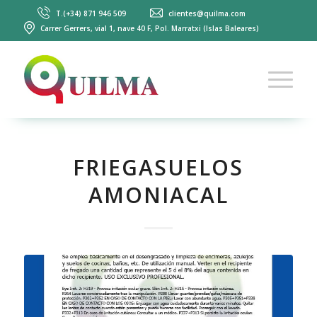
T.(+34) 871 946 509
clientes@quilma.com
Carrer Gerrers, vial 1, nave 40 F, Pol. Marratxi (Islas Baleares)
FRIEGASUELOS
AMONIACAL