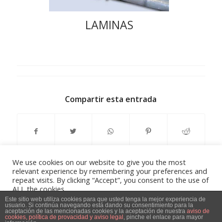
LAMINAS
Compartir esta entrada
We use cookies on our website to give you the most
relevant experience by remembering your preferences and
repeat visits. By clicking “Accept”, you consent to the use of
ALL the cookies.
Do not sell my personal information
.
Este sitio web utiliza cookies para que usted tenga la mejor experiencia de
usuario. Si continúa navegando está dando su consentimiento para la
Aviso Legal, Política de privacidad y Política de Cookies
-
powered by
aceptación de las mencionadas cookies y la aceptación de nuestra
aviso de
cookies, política de provacidad y aviso legal
, pinche el enlace para mayor
Cookie Settings
Accept