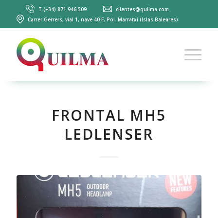
T.(+34) 871 946 509
clientes@quilma.com
Carrer Gerrers, vial 1, nave 40 F, Pol. Marratxi (Islas Baleares)
FRONTAL MH5
LEDLENSER