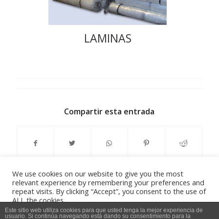
LAMINAS
Compartir esta entrada
We use cookies on our website to give you the most
relevant experience by remembering your preferences and
repeat visits. By clicking “Accept”, you consent to the use of
ALL the cookies.
Do not sell my personal information
.
Este sitio web utiliza cookies para que usted tenga la mejor experiencia de
usuario. Si continúa navegando está dando su consentimiento para la