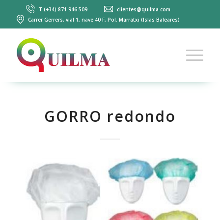
T.(+34) 871 946 509
clientes@quilma.com
Carrer Gerrers, vial 1, nave 40 F, Pol. Marratxi (Islas Baleares)
GORRO redondo