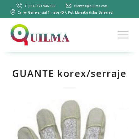
T.(+34) 871 946 509
clientes@quilma.com
Carrer Gerrers, vial 1, nave 40 F, Pol. Marratxi (Islas Baleares)
GUANTE korex/serraje