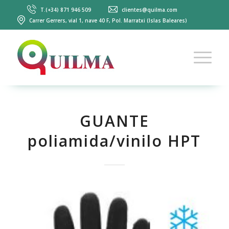
T.(+34) 871 946 509
clientes@quilma.com
Carrer Gerrers, vial 1, nave 40 F, Pol. Marratxi (Islas Baleares)
GUANTE
poliamida/vinilo HPT