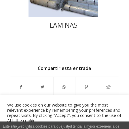
LAMINAS
Compartir esta entrada
We use cookies on our website to give you the most
relevant experience by remembering your preferences and
repeat visits. By clicking “Accept”, you consent to the use of
ALL the cookies.
Do not sell my personal information
.
Este sitio web utiliza cookies para que usted tenga la mejor experiencia de