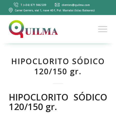
T.(+34) 871 946 509
clientes@quilma.com
Carrer Gerrers, vial 1, nave 40 F, Pol. Marratxi (Islas Baleares)
HIPOCLORITO SÓDICO
120/150 gr.
HIPOCLORITO SÓDICO
120/150 gr.