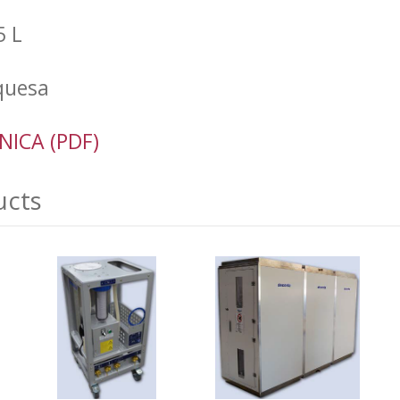
5 L
quesa
NICA (PDF)
ucts