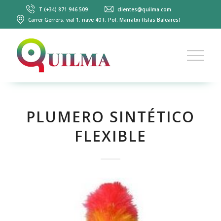
T.(+34) 871 946 509
clientes@quilma.com
Carrer Gerrers, vial 1, nave 40 F, Pol. Marratxi (Islas Baleares)
PLUMERO SINTÉTICO
FLEXIBLE