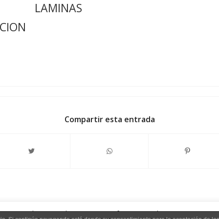
LAMINAS
CION
Compartir esta entrada
xperience by remembering your preferences and repeat visits. By