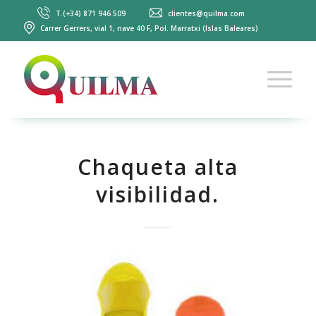
T.(+34) 871 946 509
clientes@quilma.com
Carrer Gerrers, vial 1, nave 40 F, Pol. Marratxi (Islas Baleares)
Chaqueta alta
visibilidad.