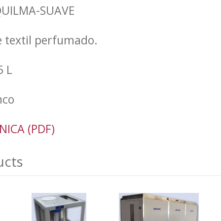
 QUILMA-SUAVE
 textil perfumado.
5 L
nco
NICA (PDF)
ucts