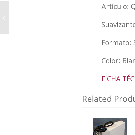
Artículo:
DETERGENTE
LAVADORA pastillas
Suavizante
Formato: 
Color: Bla
FICHA TÉC
Related Prod