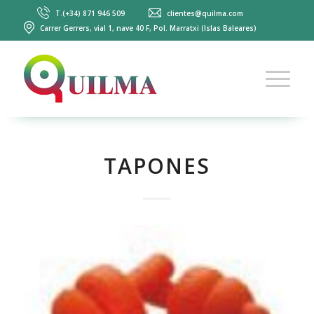
T.(+34) 871 946 509
clientes@quilma.com
Carrer Gerrers, vial 1, nave 40 F, Pol. Marratxi (Islas Baleares)
TAPONES