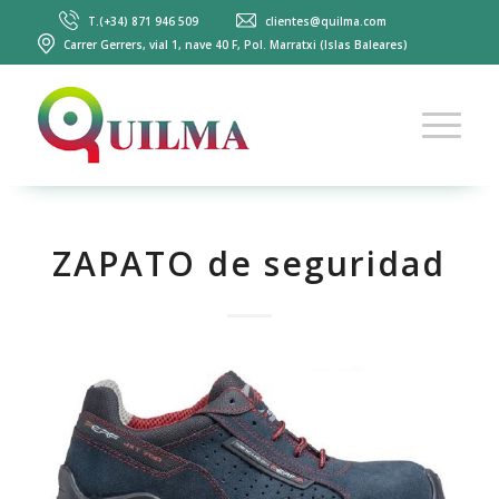
T.(+34) 871 946 509
clientes@quilma.com
Carrer Gerrers, vial 1, nave 40 F, Pol. Marratxi (Islas Baleares)
ZAPATO de seguridad