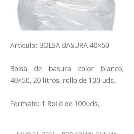
Artículo: BOLSA BASURA 40×50
Bolsa de basura color blanco,
40×50, 20 litros, rollo de 100 uds.
Formato: 1 Rollo de 100uds.
/
JULIO 21, 2021
POR
ADMIN_QUILMA