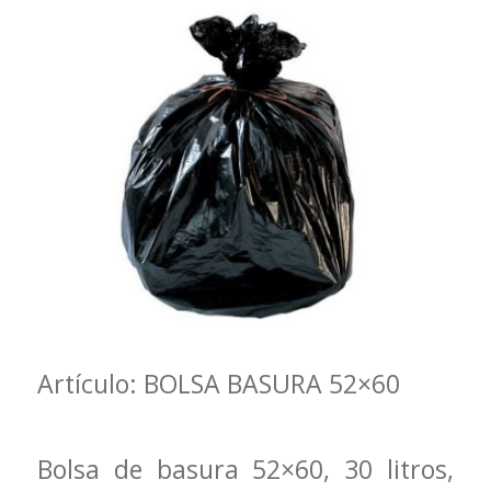
Artículo: BOLSA BASURA 52×60
Bolsa de basura 52×60, 30 litros,