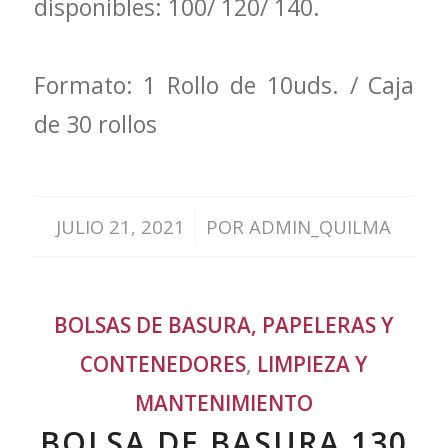
disponibles: 100/ 120/ 140.
Formato: 1 Rollo de 10uds. / Caja
de 30 rollos
/
JULIO 21, 2021
POR
ADMIN_QUILMA
BOLSAS DE BASURA, PAPELERAS Y
CONTENEDORES
,
LIMPIEZA Y
MANTENIMIENTO
BOLSA DE BASURA 130