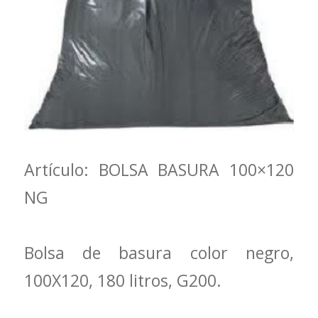
Artículo: BOLSA BASURA 100×120
NG
Bolsa de basura color negro,
100X120, 180 litros, G200.