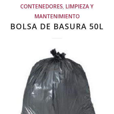
CONTENEDORES
,
LIMPIEZA Y
MANTENIMIENTO
BOLSA DE BASURA 50L