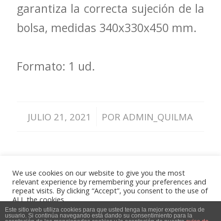
garantiza la correcta sujeción de la
bolsa, medidas 340x330x450 mm.
Formato: 1 ud.
/
JULIO 21, 2021
POR
ADMIN_QUILMA
1
2
Página 1 de 2
We use cookies on our website to give you the most
relevant experience by remembering your preferences and
repeat visits. By clicking “Accept”, you consent to the use of
ALL the cookies.
Do not sell my personal information
.
Este sitio web utiliza cookies para que usted tenga la mejor experiencia de
usuario. Si continúa navegando está dando su consentimiento para la
Aviso Legal, Política de privacidad y Política de Cookies
-
powered by