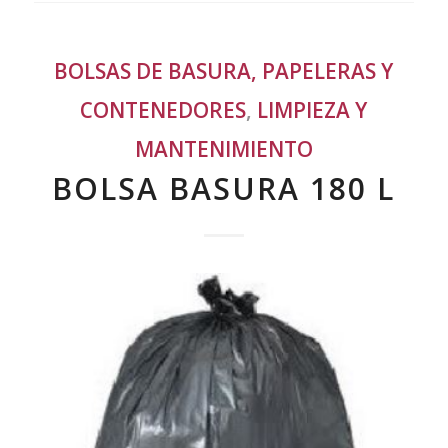
BOLSAS DE BASURA, PAPELERAS Y
CONTENEDORES
,
LIMPIEZA Y
MANTENIMIENTO
BOLSA BASURA 180 L