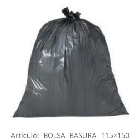
Artículo: BOLSA BASURA 115×150