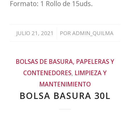
Formato: 1 Rollo de 15uds.
/
JULIO 21, 2021
POR
ADMIN_QUILMA
BOLSAS DE BASURA, PAPELERAS Y
CONTENEDORES
,
LIMPIEZA Y
MANTENIMIENTO
BOLSA BASURA 30L