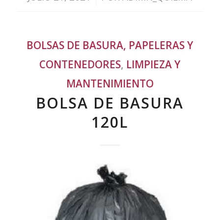
BOLSAS DE BASURA, PAPELERAS Y
CONTENEDORES
,
LIMPIEZA Y
MANTENIMIENTO
BOLSA DE BASURA
120L