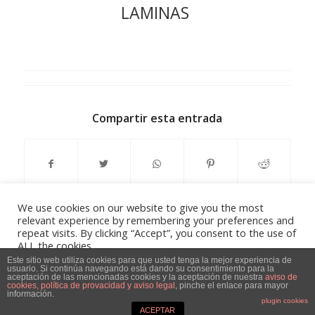
LAMINAS
Compartir esta entrada
We use cookies on our website to give you the most
relevant experience by remembering your preferences and
repeat visits. By clicking “Accept”, you consent to the use of
ALL the cookies.
Do not sell my personal information
.
Este sitio web utiliza cookies para que usted tenga la mejor experiencia de
usuario. Si continúa navegando está dando su consentimiento para la
Aviso Legal, Política de privacidad y Política de Cookies
-
powered by
aceptación de las mencionadas cookies y la aceptación de nuestra
aviso de
cookies, política de provacidad y aviso legal
, pinche el enlace para mayor
Cookie Settings
Accept
información.
Enfold WordPress Theme
plugin cookies
ACEPTAR