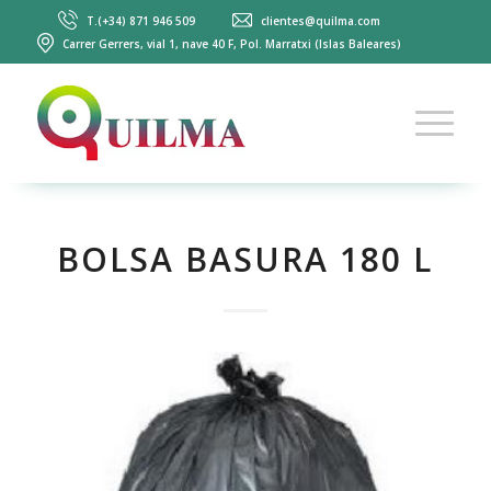
T.(+34) 871 946 509
clientes@quilma.com
Carrer Gerrers, vial 1, nave 40 F, Pol. Marratxi (Islas Baleares)
BOLSA BASURA 180 L