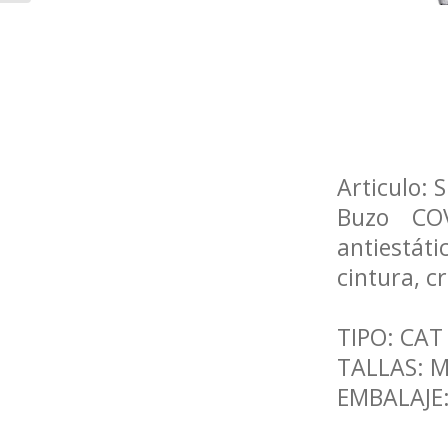
Articulo:
Buzo COV
antiestát
cintura, c
TIPO: CAT
TALLAS: M
EMBALAJE: