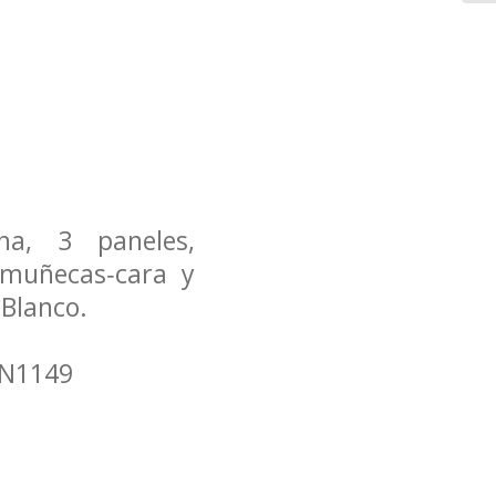
a, 3 paneles,
s‐muñecas‐cara y
 Blanco.
EN1149