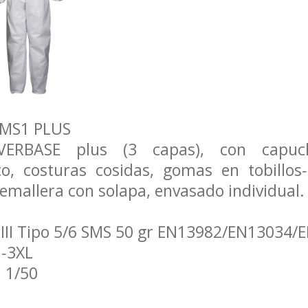
 SMS1 PLUS
ERBASE plus (3 capas), con capuch
ico, costuras cosidas, gomas en tobillo
remallera con solapa, envasado individual.
 III Tipo 5/6 SMS 50 gr EN13982/EN13034/
‐3XL
 1/50