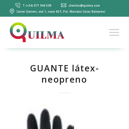
T.(+34) 871 946 509
clientes@quilma.com
Carrer Gerrers, vial 1, nave 40 F, Pol. Marratxi (Islas Baleares)
GUANTE látex-
neopreno