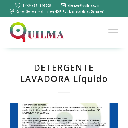
T.(+34) 871 946 509
clientes@quilma.com
Carrer Gerrers, vial 1, nave 40 F, Pol. Marratxi (Islas Baleares)
DETERGENTE
LAVADORA Líquido