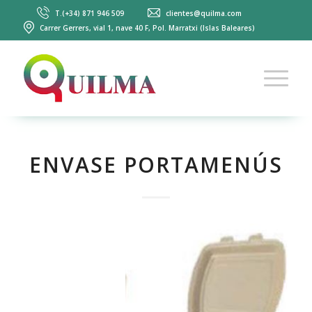
T.(+34) 871 946 509
clientes@quilma.com
Carrer Gerrers, vial 1, nave 40 F, Pol. Marratxi (Islas Baleares)
ENVASE PORTAMENÚS