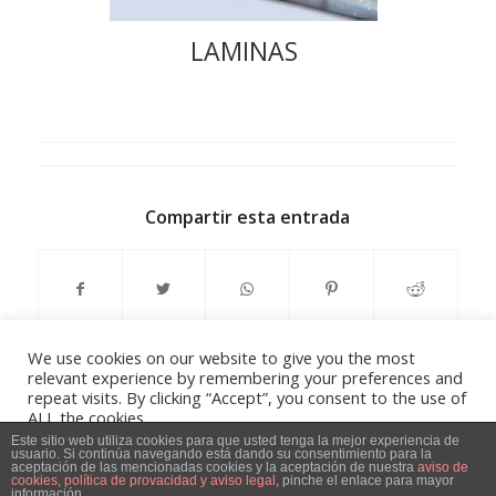
LAMINAS
Compartir esta entrada
We use cookies on our website to give you the most
relevant experience by remembering your preferences and
repeat visits. By clicking “Accept”, you consent to the use of
ALL the cookies.
Do not sell my personal information
.
Este sitio web utiliza cookies para que usted tenga la mejor experiencia de
usuario. Si continúa navegando está dando su consentimiento para la
Aviso Legal, Política de privacidad y Política de Cookies
-
powered by
aceptación de las mencionadas cookies y la aceptación de nuestra
aviso de
cookies, política de provacidad y aviso legal
, pinche el enlace para mayor
Cookie Settings
Accept
información.