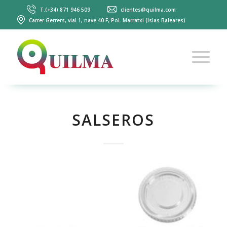
T.(+34) 871 946 509
clientes@quilma.com
Carrer Gerrers, vial 1, nave 40 F, Pol. Marratxi (Islas Baleares)
SALSEROS