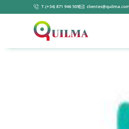
T.(+34) 871 946 509
clientes@quilma.co