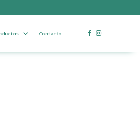
)
oductos
Contacto
o