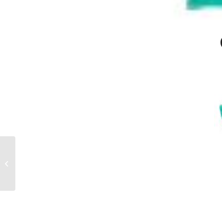
GUANTE látex-
neopreno