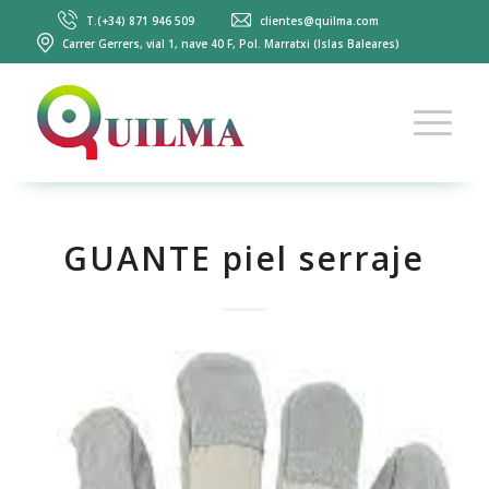
T.(+34) 871 946 509
clientes@quilma.com
Carrer Gerrers, vial 1, nave 40 F, Pol. Marratxi (Islas Baleares)
GUANTE piel serraje