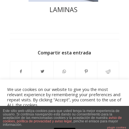
LAMINAS
Compartir esta entrada
We use cookies on our website to give you the most
relevant experience by remembering your preferences and
repeat visits. By clicking “Accept”, you consent to the use of
ALL the cookies.
Do not sell my personal information
.
Este sitio web utiliza cookies para que usted tenga la mejor experiencia de
usuario. Si continúa navegando está dando su consentimiento para la
Aviso Legal, Política de privacidad y Política de Cookies
-
powered by
aceptación de las mencionadas cookies y la aceptación de nuestra
aviso de
cookies, política de provacidad y aviso legal
, pinche el enlace para mayor
Cookie Settings
Accept
información.
Enfold WordPress Theme
plugin cookies