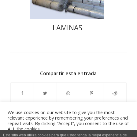
LAMINAS
Compartir esta entrada
We use cookies on our website to give you the most
relevant experience by remembering your preferences and
repeat visits. By clicking “Accept”, you consent to the use of
ALL the cookies.
Do not sell my personal information
.
Este sitio web utiliza cookies para que usted tenga la mejor experiencia de