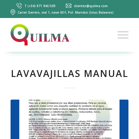
T.(+34) 871 946 509
clientes@quilma.com
Carrer Gerrers, vial 1, nave 40 F, Pol. Marratxi (Islas Baleares)
LAVAVAJILLAS MANUAL