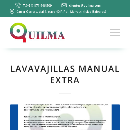
T.(+34) 871 946 509
clientes@quilma.com
Carrer Gerrers, vial 1, nave 40 F, Pol. Marratxi (Islas Baleares)
LAVAVAJILLAS MANUAL
EXTRA