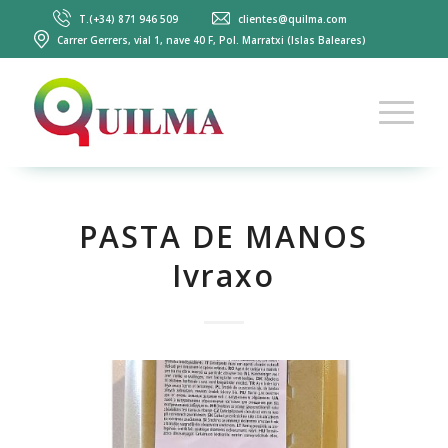
T.(+34) 871 946 509
clientes@quilma.com
Carrer Gerrers, vial 1, nave 40 F, Pol. Marratxi (Islas Baleares)
PASTA DE MANOS
Ivraxo