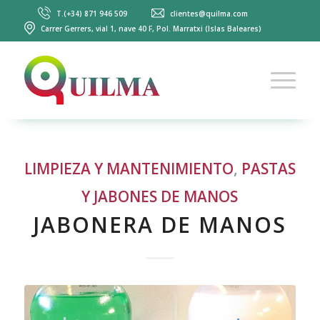
T.(+34) 871 946 509
clientes@quilma.com
Carrer Gerrers, vial 1, nave 40 F, Pol. Marratxi (Islas Baleares)
LIMPIEZA Y MANTENIMIENTO
,
PASTAS
Y JABONES DE MANOS
JABONERA DE MANOS